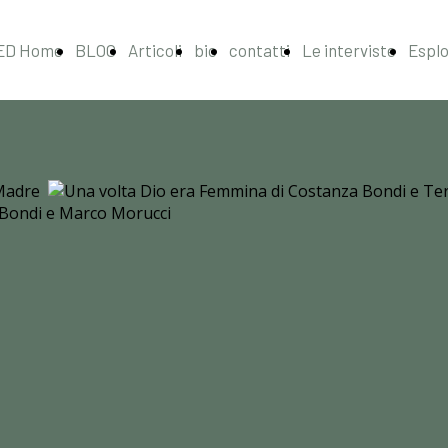
ED Home
BLOG
Articoli
bio
contatti
Le interviste
Espl