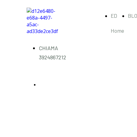
ED
BL
Home
CHIAMA
3924867212
info@esploratoredigitale.com