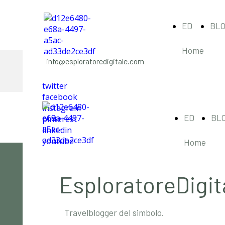
ED
BL
Home
info@esploratoredigitale.com
twitter
facebook
instagram
ED
BL
pinterest
linkedin
youtube
Home
EsploratoreDigit
Travelblogger del simbolo.